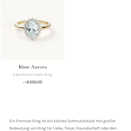
Verfügbarkeit
Vorrätig
Nicht
vorrätig
ZURÜCKSETZEN
Muse Aurora
Geburtsstein Halo Ring
ERGEBNISSE
€
500,00
ab
ANSEHEN
Ein Promise Ring ist ein kleines Schmuckstück mit großer
Bedeutung: ein Ring für Liebe, Treue, Freundschaft oder den