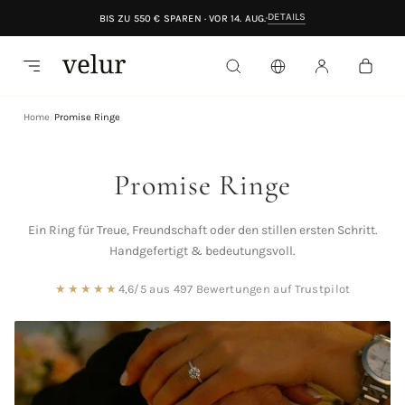
DETAILS
BIS ZU 550 € SPAREN · VOR 14. AUG.
Home
Promise Ringe
Promise Ringe
Ein Ring für Treue, Freundschaft oder den stillen ersten Schritt.
Handgefertigt & bedeutungsvoll.
★★★★★
4,6/5 aus 497 Bewertungen auf Trustpilot