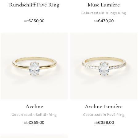
Rundschliff Pavé Ring
Muse Lumière
Sortieren
Geburtsstein Trilogy Ring
€
250,00
€
479,00
ab
ab
Empfohlen
Beliebtheit
Neueste
zuerst
Preis:
Niedrig
zu
Hoch
Preis:
Hoch
zu
Aveline
Aveline Lumière
Niedrig
Geburtsstein Solitär Ring
Geburtsstein Pavé Ring
Name:
€
359,00
€
359,00
ab
ab
A bis
Z