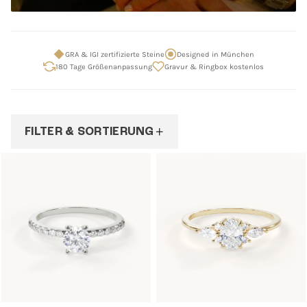
GRA & IGI zertifizierte Steine
Designed in München
180 Tage Größenanpassung
Gravur & Ringbox kostenlos
FILTER & SORTIERUNG
Auswahl
verfeinern
Filter
&
Sortierung
×